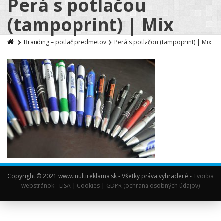
Perá s potlačou
(tampoprint) | Mix
Branding – potlač predmetov
Perá s potlačou (tampoprint) | Mix
Copyright © 2021 www.multireklama.sk - Všetky práva vyhradené -
Tvorba
webstránok - LISA
|
Cookies
|
GDPR (ochrana osobných údajov)