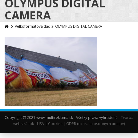
OLYMPUS DIGITAL
CAMERA
Veľkoformátová tlač
OLYMPUS DIGITAL CAMERA
Copyright © 2021 www.multireklama.sk - Všetky práva vyhradené -
Tvorba
webstránok - LISA
|
Cookies
|
GDPR (ochrana osobných údajov)