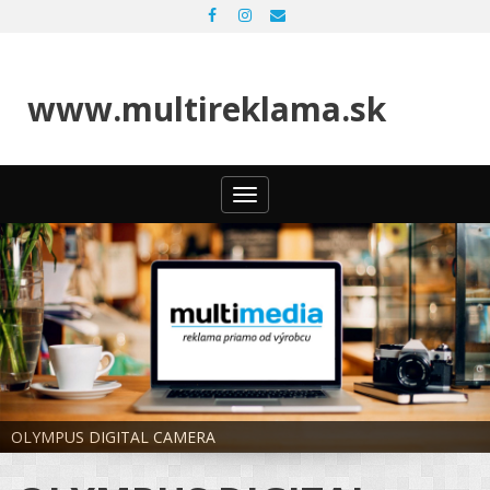
www.multireklama.sk
Toggle
navigation
OLYMPUS DIGITAL CAMERA