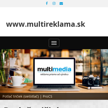
www.multireklama.sk
Toggle
navigation
Potlač tričiek (sieťotlač) | ProCS