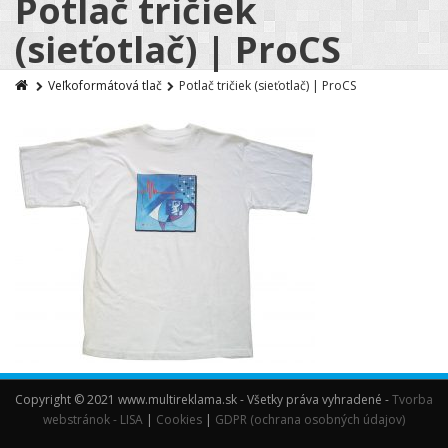
Potlač tričiek
(sieťotlač) | ProCS
Veľkoformátová tlač
Potlač tričiek (sieťotlač) | ProCS
Copyright © 2021 www.multireklama.sk - Všetky práva vyhradené -
Tvorba
webstránok - LISA
|
Cookies
|
GDPR (ochrana osobných údajov)