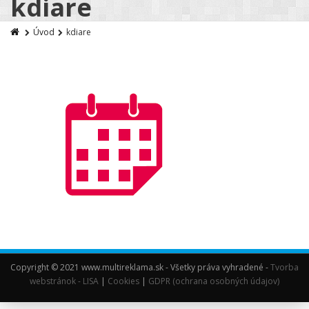
kdiare
Úvod
kdiare
Copyright © 2021 www.multireklama.sk - Všetky práva vyhradené -
Tvorba
webstránok - LISA
|
Cookies
|
GDPR (ochrana osobných údajov)