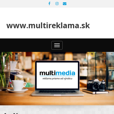
www.multireklama.sk
Toggle
navigation