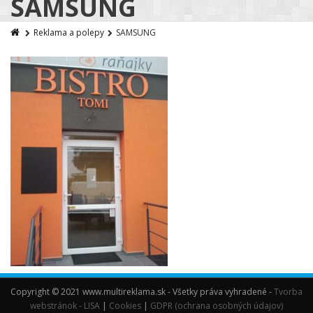
SAMSUNG
Reklama a polepy
SAMSUNG
Copyright © 2021 www.multireklama.sk - Všetky práva vyhradené -
Tvorba
webstránok - LISA
|
Cookies
|
GDPR (ochrana osobných údajov)