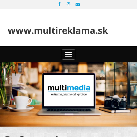
www.multireklama.sk
Toggle
navigation